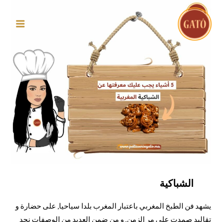
MAIN
MENU
تصفّح
المقالات
الشباكية
يشهد فن
الطبخ المغربي
باعتبار المغرب بلدا سياحيا, على حضارة و
تقاليد صمدت على مر الزمن. و من ضمن العديد من الوصفات نجد