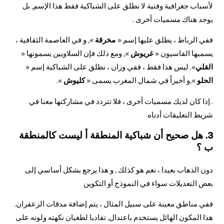
لأسباب جغرافية وفنية لا نطلق على الشباكية فقط هذا الإسم, بل
يوجد هناك مسميات أخرى .
ففي الرباط ، يطلق عليها إسم «
مخرقة
», و في العاصمة الثقافية ،
يسميها الفاسيون «
غريوش
», ومع ذلك فإن السلاويين يسمونها «
القلي
». ليس هذا فقط ، ففي وزان ، نطلق على الشباكية إسم «
الحلو
»,و أخيراً في شمال المغرب يسمى «
كليوش
».
. إذا كان لديك مسميات أخرى ، فلا تتردد في مشاركتها معنا في
شريط التعليقات أدناه
3. هل صحيح أن شباكية المنطقة أ ليست كالمنطقة
ب ؟
دون الذهاب بعيدا ، نعم هو كذلك , و هذا يرجع بشكل أساسي إلى
بعض التعديلات سواء في النموذج أو التكوين
ففي مناطق معينة على سبيل المثال ، يتم إضافة مدقات الزعفران.
هذا المكون الهائل يستخدم باعتدال, تفاديا لطغيان نكهته ولونه على