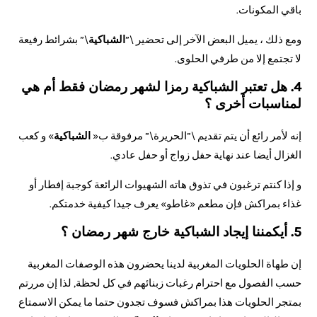
باقي المكونات.
ومع ذلك ، يميل البعض الآخر إلى تحضير \”
الشباكية
\” بشرائط رفيعة
لا تجتمع إلا من طرفي الحلوى.
4. هل تعتبر الشباكية رمزا لشهر رمضان فقط أم هي
لمناسبات أخرى ؟
إنه لأمر رائع أن يتم تقديم \”الحريرة\” مرفوقة ب«
الشباكية
» و كعب
الغزال أيضا عند نهاية حفل زواج أو حفل عادي.
و إذا كنتم ترغبون في تذوق هاته الشهيوات الرائعة كوجبة إفطار أو
غذاء بمراكش فإن مطعم «غاطو» يعرف جيدا كيفية خدمتكم.
5. أيكمننا إيجاد الشباكية خارج شهر رمضان ؟
إن طهاة الحلويات المغربية لدينا يحضرون هذه الوصفات المغربية
حسب الفصول مع احترام رغبات زبنائهم في كل لحظة, لذا إن مررتم
بمتجر الحلويات هذا بمراكش فسوف تجدون حتما ما يمكن الاسمتاع