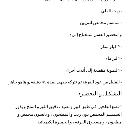
• زيت للقلي
• سمسم محمص للتزيين
و لتحضير العسل ستحتاج إلى :
• 2 كيلو سكر
• 1 لتر ماء
• 1 ليمونة مقطعة إلى أثلاث أجزاء
• القليل من عود القرفة تم نتركه يطهى لمدة 45 دقيقة ,و هاهو جاهز
التشكيل و التحضير:
1-نضع الطحين في طبق كبير و نضيف دقيق اللوز و الملح و بذور
السمسم المحمص دون زيت و المطحون ، و يانسون محمص و
مطحون ، و مسحوق القرفة ، و الخميرة الكيميائية.