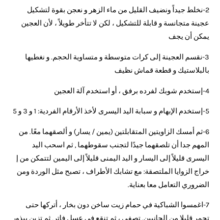
2-نخلط جيداً ونضيف القليل من ماء الزهر و نعجن بقوة لتشكيل
عجينة متجانسة و قابلة للتشكيل ، لكن لا تتأخر طويلاً ، لأن العجين
يمكن أن يجف
3-نقسم العجينة إلى كرات متوسطة و متساوية الحجم. و نغطيها
بالبلاستيك و قطعة قماش نظيف
4-إستخدم شوبك لفرده برفق ، أو استخدم آلة العجين
5-إستخدم الإبهام و سبابة اليد اليسرى لأخذ الأرقام الفردية: 1 و 3 و 5
6-ثم أمسك الزاويتين المتقابلتين (يمين / يسار) و ألصقهما معًا. من
المهم جدا أن تلصقهما جيدًا لتجنب سقوطهما , ثم اسحب اليد
اليسرى قليلاً إلى اليسار و اليد اليمنى قليلاً إلى اليمين لتتمكن من إ
خراج الزوايا الملتصقة: مع تشابك الأطراف ، تصبح مثل الوردة ومن
الضروري التعامل معا بعناية.
7-اغمسوا الشباكية في حمام زيت ساخن دون بخار ، أتركها حتى
تحمر قليلا من الجانبين. تصفى ، ثم تنقع في عسل فاتر, ثم تزين ببذور