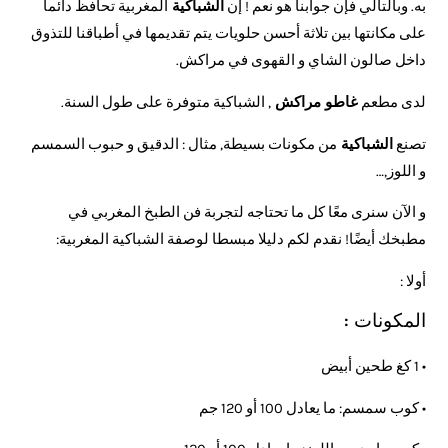
به. وبالتالي فإن جوابنا هو نعم ! إن
الشباكية
المغربية تحافظ دائما
على مكانتها بين تلاثة أحسن حلويات يتم تقديمها في أطباقنا للتذوق
داخل صالون الشاي و القهوى في مراكش.
لدى
مطعم
غاط
و مراكش
, الشباكية متوفرة على طول السنة.
تصنع
الشباكية
من مكونات بسيطة, مثال : الدقيق و حبوب السمسم
و اللوز,…
و الآن سنرى معًا كل ما تحتاجه لتجربة فن الطبخ المغربي في
مطبخك أيضًا! نقدم لكم دليلا مبسطا لوصفة الشباكية المغربية:
أولا :
المكونات :
• 1 كغ طحين أبيض
• كوب سمسم: ما يعادل 100 أو 120 جم