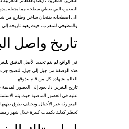
البغرير، المعروف أيضًا بالفطائر المغربية 
الصغيرة التي تغطي سطحه مما يجعله يبدو ك
الى اصطحابه بفنجان ساخن وطازج من شاي الن
والمطبخي للمغرب، حيث يعود تاريخه إلى الع
تاريخ واصل الب
في الواقع لم يتم تحديد الأصل الدقيق للبغر
هذه الوصفة من جيل إلى جيل، لتصبح جزءا ل
العالم بشهادة كل من قام بتذوقها.
تاريخ البغرير اذا، يعود إلى العصور القديم
عليه في العصور الماضية حيث يتم الاستمتاع
المتوارثة عبر الأجيال. وتختلف طرق طهيها 
يُحضّر كذلك بكميات كبيرة خلال شهر رمضان ا