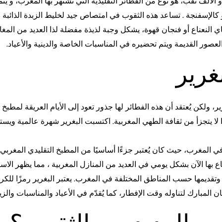
ذو الألف ثقب، هو نوع من الفطائر التقليدية التي تشتهر بها المغرب، و 
الإسفنجة . تساعد هذه الثقوب في امتصاص جيد لخليط الزبدة الذائبة 
عناع أو فنجان قهوة، يشكل وجبة لذيذة مفضلة لذا العديد من المغاربة.
صور القديمة ويتم تحضيره في المناسبات الخاصة والدينية والأعياد.
غرير
ير، ولكن يُعتقد أن هذه الفطائر لها جذور تعود إلى الأيام العريقة لمطب
ا يتجزأ من ثقافة الطهي المغربية. اكتسبت البغرير شهرة عالمية ويستم
ة في المغرب، حيث كان يُعتبر جزءًا أساسيًا من المطبخ التقليدي المغرب
 بها الآن بشكل يومي في العديد من المنازل المغربية ، مما يظهر الاست
وتقديمها حسب المناطق المختلفة في المغرب. يعتبر البغرير رمزًا للكرم
لمبارك لتناوله وقت الإفطار، كما يُقدّم في الأعياد والمناسبات والزيار