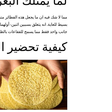
لما يمتلك البغ
مما لا شك فيه ان ما يجعل هذه الفطائر مت
بسيط للغاية. انه يتعلق بسببين اثنين: أوله
جانب واحد فقط مما يسمح للفقاعات بالظهو
كيفية تحضير ال