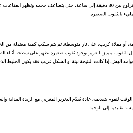
يُترك الخليط ليختمر في مكان دافئ لمدة تتراوح بين 30 دقيقة إلى ساعة، حتى يتضاعف 
يء بالثقوب الصغيرة.
ة، أو مقلاة كريب، على نار متوسطة. ثم يتم سكب كمية معتدلة من الخ
الثقوب. يتميز البغرير بوجود ثقوب صغيرة تظهر على سطحه أثناء الط
ه الهش. إذا كانت النتيجة نيئة او الشكل غريب فقد يكون الخليط الذي
لوقت لنقوم بتقديمه. عادة يُقدّم البغرير المغربي مع الزبدة المذابة وال
سة تقليدية إلى الوجبة.