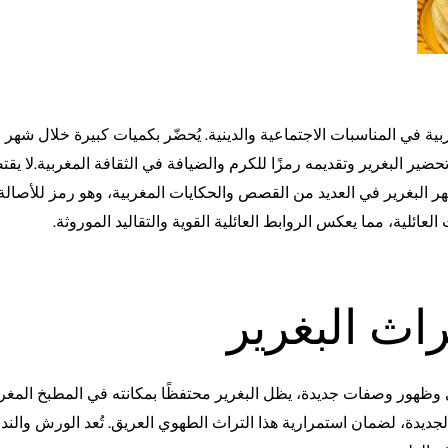
مغربية في المناسبات الاجتماعية والدينية. يُحضّر بكميات كبيرة خلال شه
ر تحضير البغرير وتقديمه رمزًا للكرم والضيافة في الثقافة المغربية.لا يق
يظهر البغرير في العديد من القصص والحكايات المغربية، وهو رمز للأصالة
عائلية، مما يعكس الروابط العائلية القوية والتقاليد الموروثة.
اث البغرير
ظهور وصفات جديدة، يظل البغرير محتفظًا بمكانته في المطبخ المغر
الجديدة، لضمان استمرارية هذا التراث الطهوي العريق. تُعد الورش والند