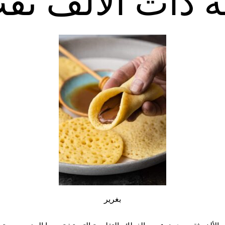
 ذات الألف ثق
بغرير