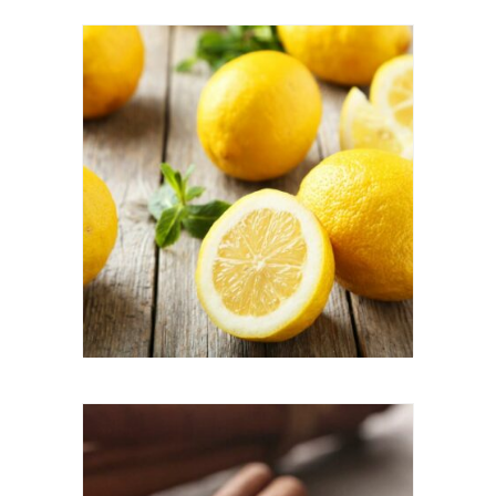
Citron
Les citrons cultivés au Maroc prospèrent dans le
climat doux et chaud et sont l'un des produits
vedettes du pays. La saveur juteuse et acidulée
est à la fois rafraîchissante et légère qui se
marie particulièrement bien avec l'amande,
l'abricot, la noix de coco et la vanille.
Cannelle
Le goût et l'arôme incomparables de la cannelle