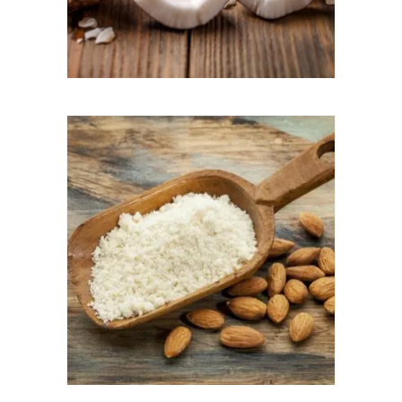
favoris éternels, cette polyvalence fait partie de
l'appel.
Amandes
Les amandes sont un ingrédient de base central
pour la majorité des plats marocains et
notamment la pâtisserie marocaine artisanale.
Avec sa douce douceur et ses nuances de
noisette, l'amande peut être associée à des
fruits, des chocolats, des caramels et des
crèmes, créant toujours une combinaison de
saveurs simple mais intemporelle.