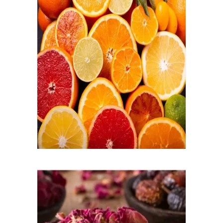
Oranges
Gatô s'inspire non seulement des saveurs du
Maroc mais aussi des couleurs du Maroc. Et on
ne peut pas visiter le Maroc sans être captivé
par l'orange, elle est partout. Le goût d'une
orange marocaine, c'est comme goûter une
vraie orange pour la première fois une gorgée
de soleil liquide. Avec leur douceur acidulée,
associez-les à la cannelle, à la cardamome, aux
dattes ou aux noix confites pour créer de
délicieuses associations de saveurs.
Roses
Venez en mai à Kelâat M'Gouna où la vallée des
roses est teintée à l'air parfumée de la rose