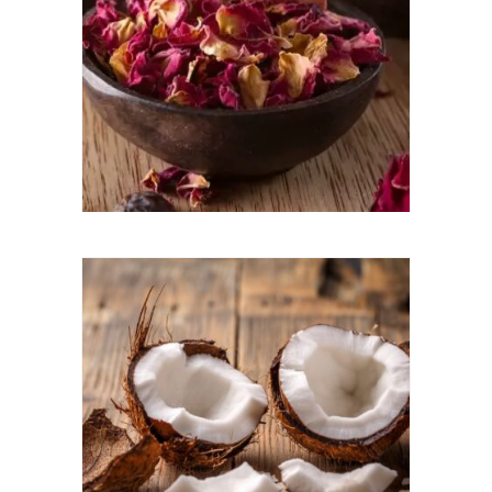
Centifolia et les rues sont inondées de pétales
roses sucrés. La rose est un ingrédient
typiquement marocain dans les plats sucrés et
salés, ajoutant des arômes floraux intenses. Des
délices turcs appétissants à la rose et au
ghriyba aux amandes, la rose fait partie de
l'ADN culinaire du pays.
Noix de coco
Boule de neige, une douceur fondante à base de
noix de coco râpée et parfumée à l'eau de fleur
d'oranger. Il est difficile de résister à ces joyaux
de délices. La noix de coco est en fait une graine
et non une noix. Elle a un profil de saveur qui
varie entre grillé et doux à fruité avec des notes
de beurre fondu. Comme pour la plupart des